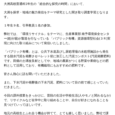
大洲高校普通科1年生の「総合的な探究の時間」において、
大洲を探求・地域の魅力発信をテーマ研究とした聞き取り調査学習となりま
す。
１年生９名、引率教員１名の参加。
弊社では、「環境リサイクル」をテーマに、生産事業部 南予環境保全センタ
ー(処分場)が製造を行なっている 「パブリック有機」資源循環型社会(３Ｒ)実
現に向けた取り組みについて発信いたしました。
「パブリック有機」とは、公共下水道及びし尿処理場の水処理施設から発生
する脱水汚泥を発酵させペレット状に加工した汚泥コンポスト(汚泥発酵肥料)
です。田畑の土壌改良材としてや、地域の農家がつくる野菜や果樹などの肥
料として活用しており、有機栽培にもおすすめの肥料です。
皆さん熱心に話を聞いていただきました。
また、下水汚泥や発酵後の下水汚泥、肥料について目の前で感じとっていた
だきました。
今回の課外授業をきっかけに、普段の生活や学校生活(人やモノと関わるなか)
で、リサイクルなど在学中に取り組めることや、自分が好きになれることを
見つけていってほしいです。
地元の高校生とふれ合う機会が持てて、とても嬉しく思いました。弊社で課