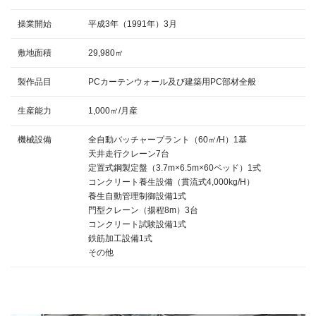
操業開始
平成3年（1991年）3月
敷地面積
29,980㎡
製作品目
PCカーテンウォール及び建築用PC部材全般
生産能力
1,000㎥/月産
機械設備
全自動バッチャープラント（60㎥/H）1基
天井走行クレーン7台
定置式鋼製定盤（3.7m×6.5m×60ベッド）1式
コンクリート養生設備（貫流式4,000kg/H）
養生自動管理制御設備1式
門型クレーン（揚程8m）3台
コンクリート試験設備1式
鉄筋加工設備1式
その他