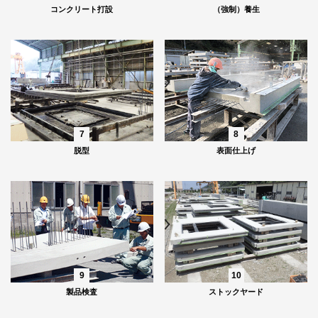
コンクリート打設
（強制）養生
7
8
脱型
表面仕上げ
9
10
製品検査
ストックヤード