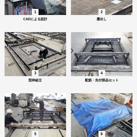
1
2
CADによる設計
墨出し
3
4
型枠組立
配筋・先付部品セット
5
6