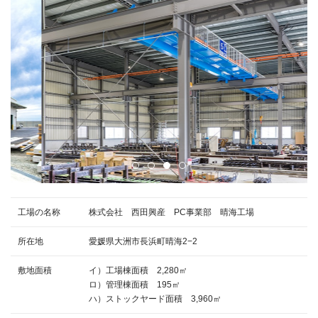
工場の名称
株式会社 西田興産 PC事業部 晴海工場
所在地
愛媛県大洲市長浜町晴海2−2
敷地面積
イ）工場棟面積 2,280㎡
ロ）管理棟面積 195㎡
ハ）ストックヤード面積 3,960㎡