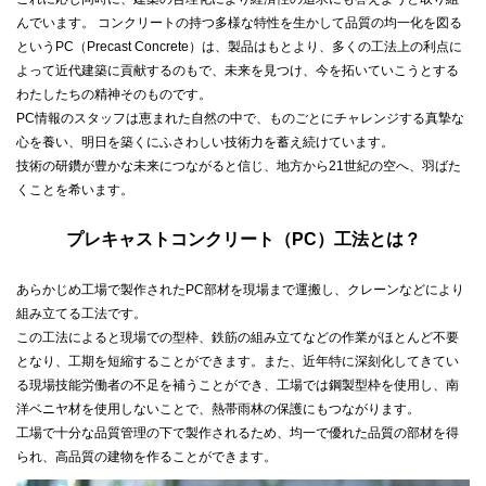
んでいます。 コンクリートの持つ多様な特性を生かして品質の均一化を図る
というPC（Precast Concrete）は、製品はもとより、多くの工法上の利点に
よって近代建築に貢献するのもで、未来を見つけ、今を拓いていこうとする
わたしたちの精神そのものです。
PC情報のスタッフは恵まれた自然の中で、ものごとにチャレンジする真摯な
心を養い、明日を築くにふさわしい技術力を蓄え続けています。
技術の研鑽が豊かな未来につながると信じ、地方から21世紀の空へ、羽ばた
くことを希います。
プレキャストコンクリート（PC）工法とは？
あらかじめ工場で製作されたPC部材を現場まで運搬し、クレーンなどにより
組み立てる工法です。
この工法によると現場での型枠、鉄筋の組み立てなどの作業がほとんど不要
となり、工期を短縮することができます。また、近年特に深刻化してきてい
る現場技能労働者の不足を補うことができ、工場では鋼製型枠を使用し、南
洋ベニヤ材を使用しないことで、熱帯雨林の保護にもつながります。
工場で十分な品質管理の下で製作されるため、均一で優れた品質の部材を得
られ、高品質の建物を作ることができます。