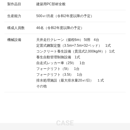
製作品目
建築用PC部材全般
生産能力
500㎥/月産（令和2年度以降の予定）
構成人員数
46名（令和2年度以降の予定）
機械設備
天井走行クレーン（揚程6m） 5t用 4台
定置式鋼製定盤（3.5m×7.5m×32ベッド） 1式
コンクリート養生設備（貫流式2,000kg/H）） 1式
養生自動管理制御設備 1式
自走式レッカー車（25t） 1台
フォークリフト（5t） 1台
フォークリフト（3.5t） 1台
排水処理施設（最大排水量20㎥/日） １式
その他