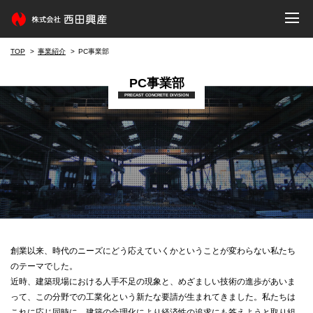
TOP
事業紹介
PC事業部
PC事業部
PRECAST CONCRETE DIVISION
創業以来、時代のニーズにどう応えていくかということが変わらない私たち
のテーマでした。
近時、建築現場における人手不足の現象と、めざましい技術の進歩があいま
って、この分野での工業化という新たな要請が生まれてきました。私たちは
これに応じ同時に、建築の合理化により経済性の追求にも答えようと取り組