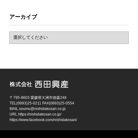
アーカイブ
〒795-8603 愛媛県大洲市徳森248
TEL(0893)25-0211 FAX(0893)25-0554
MAIL.
soumu@nishidakosan.co.jp
URL.
https://nishidakosan.co.jp/
https://www.facebook.com/nishidakosan/