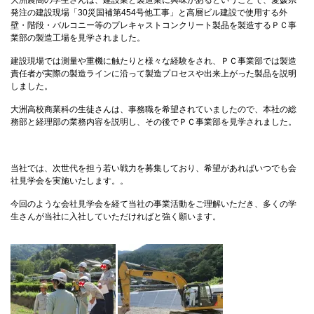
大洲農高の学生さんは、建設業と製造業に興味があるということで、愛媛県
発注の建設現場「30災国補第454号他工事」と高層ビル建設で使用する外
壁・階段・バルコニー等のプレキャストコンクリート製品を製造するＰＣ事
業部の製造工場を見学されました。
建設現場では測量や重機に触たりと様々な経験をされ、ＰＣ事業部では製造
責任者が実際の製造ラインに沿って製造プロセスや出来上がった製品を説明
しました。
大洲高校商業科の生徒さんは、事務職を希望されていましたので、本社の総
務部と経理部の業務内容を説明し、その後でＰＣ事業部を見学されました。
当社では、次世代を担う若い戦力を募集しており、希望があればいつでも会
社見学会を実施いたします。。
今回のような会社見学会を経て当社の事業活動をご理解いただき、多くの学
生さんが当社に入社していただければと強く願います。